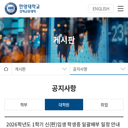
ENGLISH
게시판
게시판
공지사항
공지사항
학부
대학원
취업
2026학년도 1학기 신(편)입생 학생증 일괄배부 일정 안내