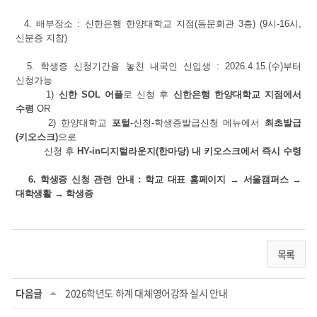
4. 배부장소 : 신한은행 한양대학교 지점(동문회관 3층) (9시-16시,
신분증 지참)
5.
학생증 신청기간을 놓친 내국인 신입생 : 2026.4.15.(수)부터
신청가능
1)
신한 SOL 어플
로 신청 후
신한은행 한양대학교 지점에서
수령
OR
2) 한양대학교
포털
-신청-학생증발급신청 메뉴에서
최초발급
(키오스크)
으로
신청 후
HY-in디지털라운지(한마당) 내 키오스크에서 즉시 수령
6
. 학생증 신청 관련 안내 : 학교 대표 홈페이지 → 서울캠퍼스 →
대학생활 → 학생증
목록
다음글
2026학년도 하계 대체영어강좌 실시 안내