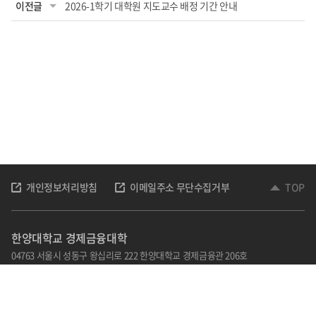
이전글
2026-1학기 대학원 지도교수 배정 기간 안내
개인정보처리방침
이메일주소 무단수집거부
TOP
한양대학교 경제금융대학
04763 서울시 성동구 왕십리로 222 한양대학교 경제금융관 206호
TEL: 02-2220-1012,1013,1020
Email : kohye@hanyang.ac.kr
홈페이지 책임자 : 김광호
관리자 : 손순자
담당자 : 고혜영
Copyright © 2022 한양대학교 경제금융대학. All Rights Reserved.