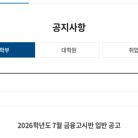
공지사항
학부
대학원
취
2026
학년도
7
월 금융고시반 입반 공고