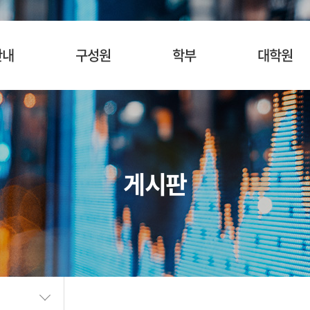
안내
구성원
학부
대학원
사말
교수
입학안내
입학안내
혁
명예교수
교육목표
교육목표
소개
겸임/초빙교수
교육과정
교육과정
게시판
시는길
행정팀 직원
관심과목검색
관심과목검색
장학안내
장학제도
SURF
BK21
학생활동