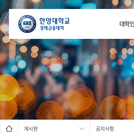
대학
학장 인
연
공간
찾아오
게시판
공지사항