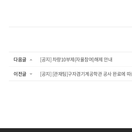
다음글
[공지] 차량10부제(자율참여)해제 안내
이전글
[공지] [관재팀]구자겸기계공학관 공사 완료에 따