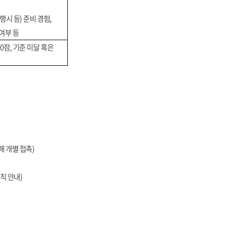
행시 등
)
준비 경험
,
여부 등
0
점
,
기준 미달 혹은
해 개별 접촉
)
규칙 안내
)