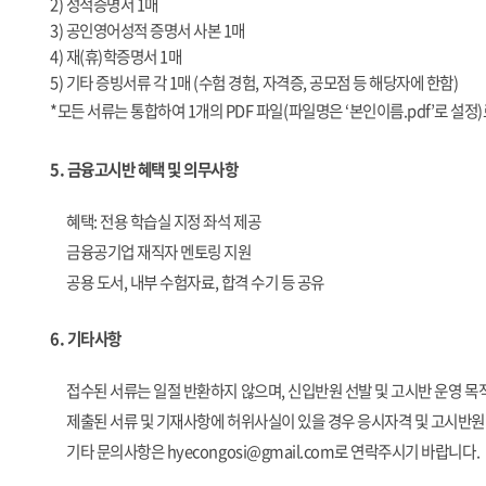
2)
성적증명서
1
매
3)
공인영어성적 증명서 사본
1
매
4)
재
(
휴
)
학증명서
1
매
5)
기타 증빙서류 각
1
매
(
수험 경험
,
자격증
,
공모점 등 해당자에 한함
)
*
모든 서류는 통합하여
1
개의
PDF
파일
(
파일명은 ‘본인이름
.pdf
’로 설정
)
5.
금융고시반 혜택 및 의무사항
혜택
:
전용 학습실 지정 좌석 제공
금융공기업 재직자 멘토링 지원
공용 도서
,
내부 수험자료
,
합격 수기 등 공유
6.
기타사항
접수된 서류는 일절 반환하지 않으며
,
신입반원 선발 및 고시반 운영 목
제출된 서류 및 기재사항에 허위사실이 있을 경우 응시자격 및 고시반
기타 문의사항은
hyecongosi@gmail.com
로 연락주시기 바랍니다
.