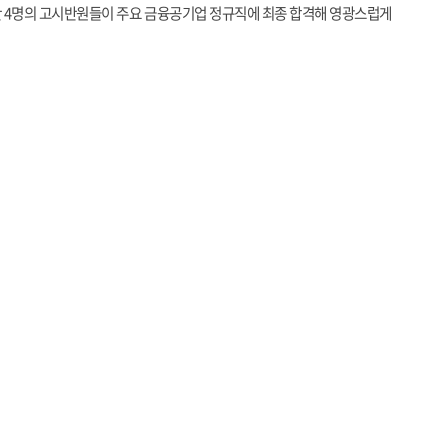
만
4
명의 고시반원들이 주요 금융공기업 정규직에 최종 합격해 영광스럽게