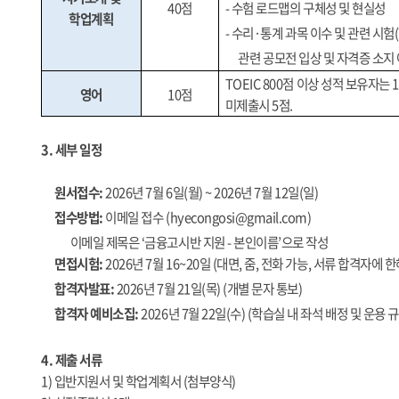
40
점
-
수험 로드맵의 구체성 및 현실성
학업계획
-
수리
·
통계 과목 이수 및 관련 시험
(
관련 공모전 입상 및 자격증 소지 
TOEIC 800
점 이상 성적 보유자는
1
영어
10
점
미제출시
5
점
.
3.
세부 일정
원서접수
:
2026
년
7
월
6
일
(
월
) ~ 2026
년
7
월
12
일
(
일
)
접수방법
:
이메일 접수
(hyecongosi@gmail.com)
이메일 제목은
‘
금융고시반 지원
-
본인이름
’
으로 작성
면접시험
:
2026
년
7
월
16~20
일
(
대면
,
줌
,
전화 가능
,
서류 합격자에 한
합격자발표
:
2026
년
7
월
21
일
(
목
) (
개별 문자 통보
)
합격자 예비소집
:
2026
년
7
월
22
일
(
수
) (
학습실 내 좌석 배정 및 운용 
4.
제출 서류
1)
입반지원서 및 학업계획서
(
첨부양식
)