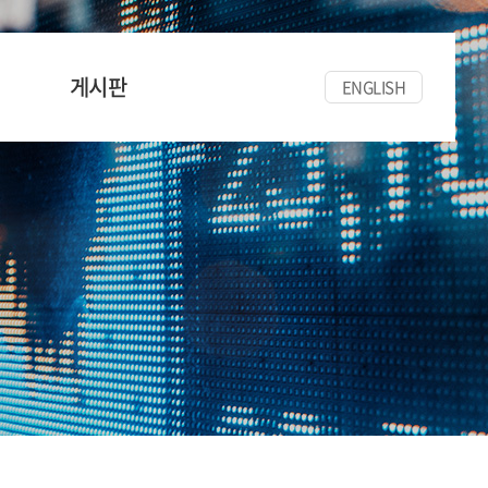
게시판
ENGLISH
공지사항
세미나/워크숍
한양경금뉴스
자료실