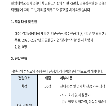
한양대학교 경제금융대학 금융고시반에서 한국은행
,
금융감독원 등 금융공
퇴반함에 따라
,
그 빈자리를 채우고자 공고를 내게 되었습니다
.
1.
모집 대상 및 인원
대상
:
경제금융대학 재학생
,
다중전공
,
복수전공자
(3, 4
학년 및 휴학생
목표
:
2026~2027
년도 금융공기업
'
경제학 직렬
'
응시 희망자
인원
:
0
명
2.
선발 전형
지원자의 성실도와 수험 준비 진정성
,
잠재력을 종합적으로 평가합니다
.
전형요소
배점
세부 내용
학점
50
점
전체 평점 및 경제학 전공 과목 성적
-
자기 소개 및 지원 동기
-
준비 정도 및 잠재력
,
성실성 집중 
자기소개 및