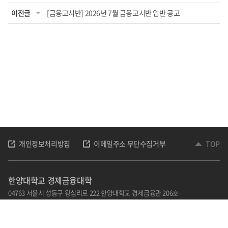
이전글
[금융고시반] 2026년 7월 금융고시반 입반 공고
개인정보처리방침
이메일주소 무단수집거부
TOP
한양대학교 경제금융대학
04763 서울시 성동구 왕십리로 222 한양대학교 경제금융관 206호
TEL: 02-2220-1012,1013,1020
Email : kohye@hanyang.ac.kr
홈페이지 책임자 : 김광호
관리자 : 손순자
담당자 : 고혜영