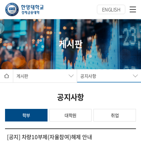
ENGLISH
게시판
게시판
공지사항
공지사항
학부
대학원
취업
[공지] 차량10부제(자율참여)해제 안내