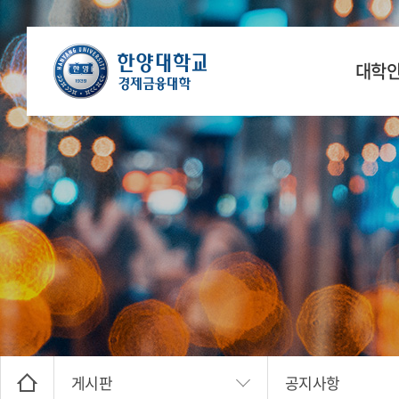
대학
학장 인
연
공간
찾아오
게시판
공지사항