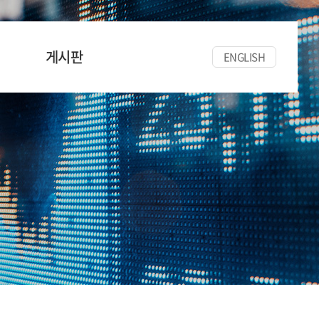
게시판
ENGLISH
공지사항
세미나/워크숍
한양경금뉴스
자료실