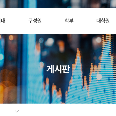
안내
구성원
학부
대학원
사말
교수
입학안내
입학안내
혁
명예교수
교육목표
교육목표
소개
겸임/초빙교수
교육과정
교육과정
게시판
시는길
행정팀 직원
관심과목검색
관심과목검색
장학안내
장학제도
SURF
BK21
학생활동