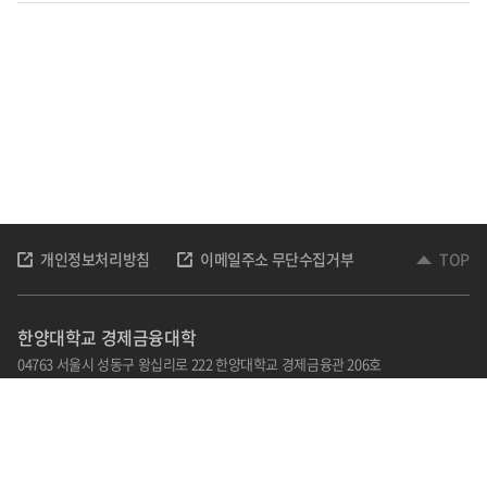
개인정보처리방침
이메일주소 무단수집거부
TOP
한양대학교 경제금융대학
04763 서울시 성동구 왕십리로 222 한양대학교 경제금융관 206호
TEL: 02-2220-1012,1013,1020
Email : kohye@hanyang.ac.kr
홈페이지 책임자 : 김광호
관리자 : 손순자
담당자 : 고혜영
Copyright © 2022 한양대학교 경제금융대학. All Rights Reserved.