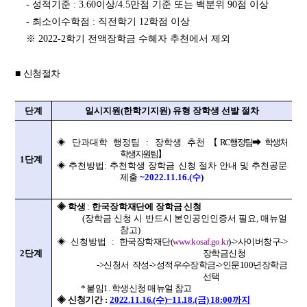
- 성적기준 : 3.60이상/4.5만점 기준 또는 백분위 90점 이상
- 최소이수학점 : 직전학기 12학점 이상
※ 2022-2학기 전액장학금 수혜자 추천에서 제외
■
신청절차
단계
일시지원(한학기지원) 유형 장학생 선발 절차
◈ 단과대학 행정팀
: 장학생 추천
【RC행정팀➡ 학생처
학생지원팀】
1단계
◈ 추천방법:
추천학생
장학금 신청
절차 안내 및
추천공문
제출
~
2022.11.16.(수)
◈ 학생
:
한국장학재단에 장학금 신청
(장학금 신청 시 반드시 본인공인인증서 필요, 매뉴얼
참고)
◈ 신청방법 :
한국장학재단(
www.kosaf.go.kr
)->사이버창구->
2단계
장학금신청
->신청서 작성->성적우수장학금->인문100년장학금
선택
* 붙임1. 학생신청 매뉴얼 참고
◈ 신청기간 :
2022.11.16.(수)~11.18.(금) 18:00까지