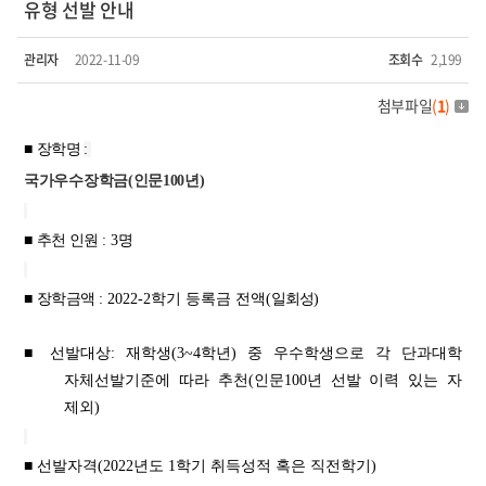
유형 선발 안내
관리자
2022-11-09
조회수
2,199
첨부파일
(
1
)
■
장학명
:
국가우수장학금(인문100년)
■
추천 인원
: 3
명
■
장학금액
: 2022-2학기 등록금 전
액
(
일회성
)
■ 선발대상:
재학생(3~4학년) 중 우수학생으로 각 단과대학
자체선발기준에 따라 추천(인문100년 선발 이력 있는 자
제외)
■ 선발자격
(2022년도 1학기 취득성적 혹은 직전학기)