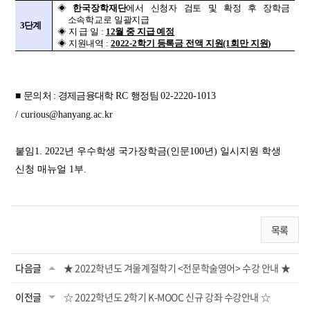
◈
한국장학재단
에서 신청자 검토 및 확정 후 장학금
소속학교로 일괄지급
3단계
◈ 지 급 일 :
12월 중 지급 예정
◈ 지원내역 :
2022-2학기 등록금 전액 지원(1회만 지원)
■
문의처
:
경제금융대학
RC
행정팀
02-2220-1013
/
curious@hanyang.ac.kr
붙임1. 2022년 우수학생 국가장학금(인문100년) 일시지원 학생
신청 매뉴얼
1부.
목록
다음글
★ 2022학년도 겨울계절학기 <전문학술영어> 수강 안내 ★
이전글
☆ 2022학년도 2학기 K-MOOC 신규 강좌 수강안내 ☆