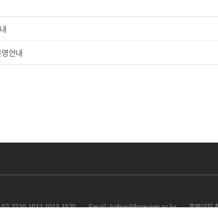
안내
운영안내
: 02-2220-1012,1013,1020
Email : kohye@hanyang.ac.kr
홈페이지 책