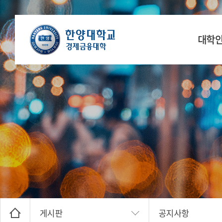
대학
학장 인
연
공간
찾아오
게시판
공지사항