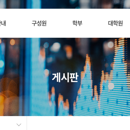
안내
구성원
학부
대학원
사말
교수
입학안내
입학안내
혁
명예교수
교육목표
교육목표
소개
겸임/초빙교수
교육과정
교육과정
게시판
시는길
행정팀 직원
관심과목검색
관심과목검색
장학안내
장학제도
SURF
BK21
학생활동