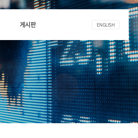
게시판
ENGLISH
공지사항
세미나/워크숍
한양경금뉴스
자료실