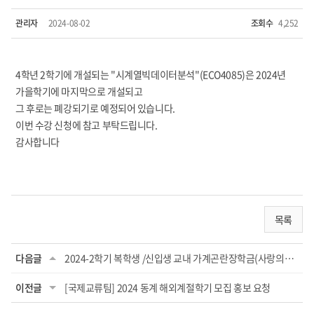
관리자
2024-08-02
조회수
4,252
4
학년
2
학기에 개설되는
"
시계열빅데이터분석
"(ECO4085)
은
2024
년
가을학기에 마지막으로 개설되고
그 후로는 폐강되기로 예정되어 있습니다
.
이번 수강 신청에 참고 부탁드립니다.
감사합니다
목록
다음글
2024-2학기 복학생 /신입생 교내 가계곤란장학금(사랑의실천, 실용인재) 신청 안내
이전글
[국제교류팀] 2024 동계 해외계절학기 모집 홍보 요청