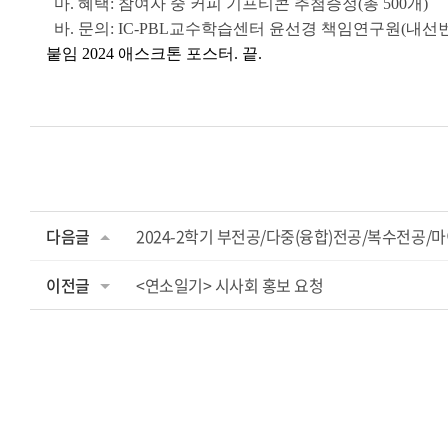
마. 혜택: 참여자 중 커피 기프티콘 추첨증정(총 500개)
바. 문의: IC-PBL교수학습센터 윤선경 책임연구원(내선번호
붙임 2024 애스크톤 포스터. 끝.
다음글
2024-2학기 부전공/다중(융합)전공/복수전공/
이전글
<연소일기> 시사회 홍보 요청