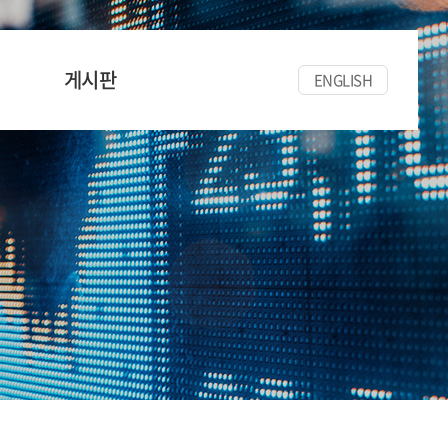
게시판
ENGLISH
공지사항
세미나/워크숍
한양경금뉴스
자료실