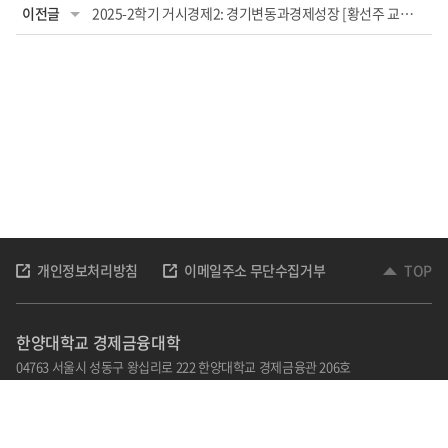
이전글
2025-2학기 거시경제2: 경기변동과경제성장 [황선주 교수님] 교과목 관련 영어전용강좌...
개인정보처리방침
이메일주소 무단수집거부
TOP
한양대학교 경제금융대학
04763 서울시 성동구 왕십리로 222 한양대학교 경제금융관 206호
TEL: 02-2220-1012,1013,1020
Email : kohye@hanyang.ac.kr
홈페이지 책임자 : 김광호
관리자 : 손순자
담당자 : 고혜영
Copyright © 2022 한양대학교 경제금융대학. All Rights Reserved.