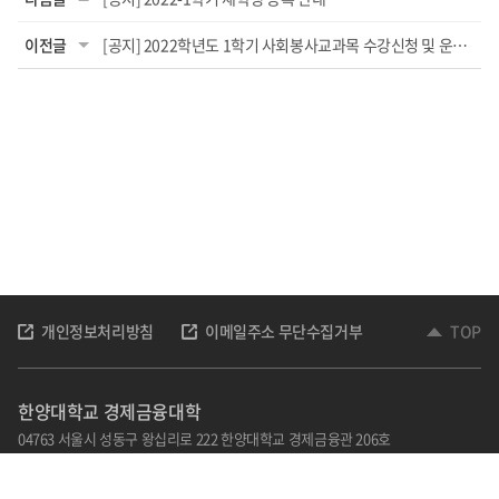
이전글
[공지] 2022학년도 1학기 사회봉사교과목 수강신청 및 운영계획 안내
개인정보처리방침
이메일주소 무단수집거부
TOP
한양대학교 경제금융대학
04763 서울시 성동구 왕십리로 222 한양대학교 경제금융관 206호
TEL: 02-2220-1012,1013,1020
Email : kohye@hanyang.ac.kr
홈페이지 책임자 : 김광호
관리자 : 손순자
담당자 : 고혜영