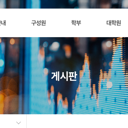
안내
구성원
학부
대학원
사말
교수
입학안내
입학안내
혁
명예교수
교육목표
교육목표
소개
겸임/초빙교수
교육과정
교육과정
게시판
시는길
행정팀 직원
관심과목검색
관심과목검색
장학안내
장학제도
SURF
BK21
학생활동