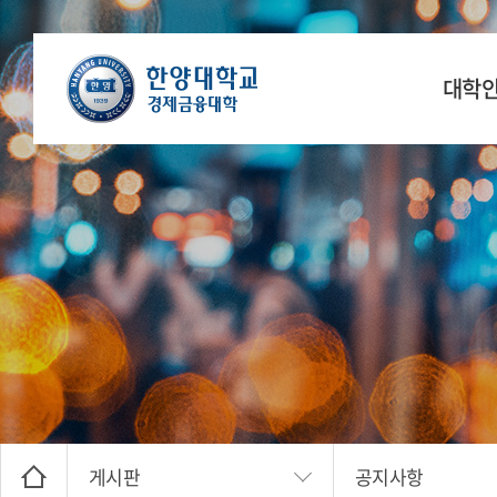
대학
학장 인
연
공간
찾아오
게시판
공지사항