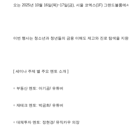
오는 2025년 10월 16일(목)~17일(금), 서울 코엑스(1F) 그랜드볼룸
이번 행사는 청소년과 청년들의 금융 이해도 제고와 진로 탐색을 지원하
[ 세미나 주제 별 주요 멘토 소개 ]
￮ 부동산 멘토: 아기곰/ 유튜버
￮ 재테크 멘토: 박곰희/ 유튜버
￮ 대체투자 멘토: 정현경/ 뮤직카우 의장