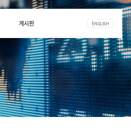
게시판
ENGLISH
공지사항
세미나/워크숍
한양경금뉴스
자료실