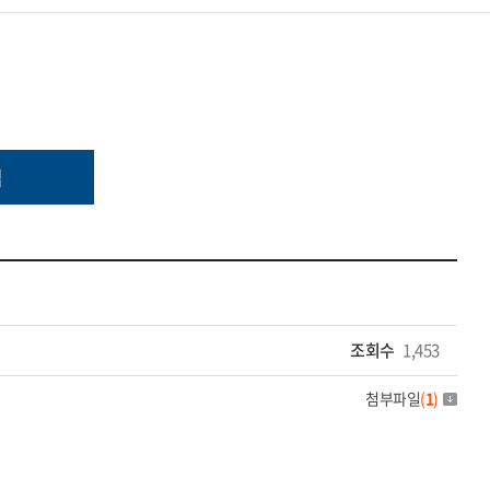
업
조회수
1,453
첨부파일
(
1
)