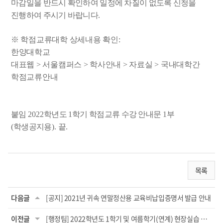
마감일을 반드시 확인하여 일정에 차질이 없도록 신청을
진행하여 주시기 바랍니다
.
※
학점교류대학 상세내용 확인
:
한양대학교
대표웹
>
서울캠퍼스
>
학사안내
>
자료실
>
국내대학간
학점교류안내
붙임
2022
학년도
1
학기 학점교류 수강 안내문
1
부
(
학생공지용
).
끝
.
목록
다음글
[공지] 2021년 귀속 연말정산용 교육비납입증명서 발급 안내
이전글
[행정팀] 2022학년도 1학기 및 여름학기(연계) 현장실습 운영 안내