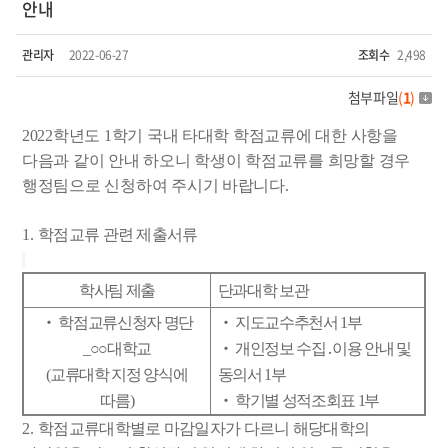
안내
관리자
2022-06-27
조회수
2,498
첨부파일
(
1
)
2022
학년도
1
학기 국내 타대학 학점교류에 대한 사항을
다음과 같이 안내 하오니 학생이 학점교류를 희망할 경우
행정팀으로 신청하여 주시기 바랍니다
.
1.
학점교류 관련 제출서류
학사팀 제출
단과대학 보관
‧
학점교류신청자 명단
‧
지도교수추천서
1
부
_
○○
대학교
‧
개인정보 수집
․
이용 안내 및
(
교류대학 지정 양식에
동의서
1
부
따름
)
‧
학기별 성적조회표
1
부
2.
학점교류대학별로 마감일자가 다르니 해당대학의