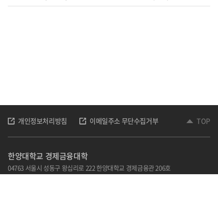
개인정보처리방침
이메일주소 무단수집거부
TOP
한양대학교 경제금융대학
04763 서울시 성동구 왕십리로 222 한양대학교 경제금융관 206호
TEL: 02-2220-1012,1013,1020
Email : kohye@hanyang.ac.kr
홈페이지 책임자 : 김광호
관리자 : 손순자
담당자 : 고혜영
Copyright © 2022 한양대학교 경제금융대학. All Rights Reserved.