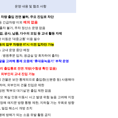
운영 내용 및 협조 사항
 차량 출입 전면 불허, 주요 진입로 차단
예외 없음
 등 긴급차량 이외
중 출차 불가, 주차 정산소 운영 없음
업, 공사, 납품, 다수의 모임 등 교내 활동 자제
한 이동은 '대중교통' 이용 필수
등의 업무 차량은 07시 이전 입차만 가능
스 교내 운영 중단 예정
 : 병원후문 입차, 응급실 앞 회차하여 출차)
마찰을 고려해 통제 요원에 ‘휴대용녹음기’ 부착 운영
리 출입통로 전면 개방(수험생 확인 없음)
 외부인의 교내 진입 가능
외 건물은 보안 통제되므로 출입증(신분증 등) 사용해야
며, 외부인의 건물 진입은 제한
지정된 '학부모 대기실'은 출입 제한 없음
모 퇴실 인원 이동시 사고 발생 위험 높음 고려해 지정
정해 애지문 방향 통행 제한, 지하철 가는 우회로 방향
, 밀집 해소시 개방 조치
진행에 방해가 되는 소음 유발 활동 금지