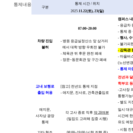
통제 시간 / 위치
통제내용
구분
2025.
11.22(토), 23(일)
캠퍼스 내
- 응급차
07:00~20:00
- 통제 
-
행사, 수
차량 진입
- 병원 응급실정산소 앞 삼거리
- 불가피
불허
에서 대학 방향 우회전 불가
-
감독관 
- 체육관 뒤 후문 완전 폐쇄
- 마을버
- 정문~동문회관 앞 구간 폐쇄
(노선변경
- 통제 
전년과 달
학부모 등
교내 보행로
[참고] 전년도 통제 지점
-고사장 
출입 허용
- 애지문, 진사로, 건축관출입로
통행가능하
- 별도 
애지문,
일시 대규
각 고사 종료 직후
약 20여분
사자상 광장
시간에 한
(밀집도 고려해 집중 시행)
통제
유도 예정
- 시험 
기타 협조
08:00~19:00 (시험 진행 중)