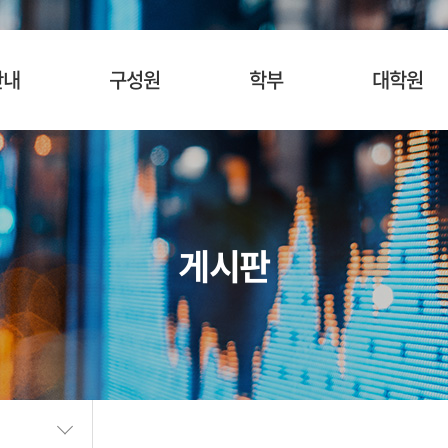
안내
구성원
학부
대학원
사말
교수
입학안내
입학안내
혁
명예교수
교육목표
교육목표
소개
겸임/초빙교수
교육과정
교육과정
게시판
시는길
행정팀 직원
관심과목검색
관심과목검색
장학안내
장학제도
SURF
BK21
학생활동