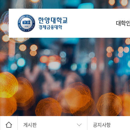
대학
학장 인
연
공간
찾아오
게시판
공지사항