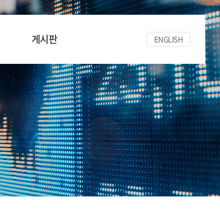
게시판
ENGLISH
공지사항
세미나/워크숍
한양경금뉴스
자료실