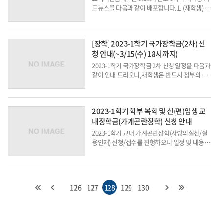
드뉴스를 다음과 같이 배포합니다.1. (재학생) 20
23학년도 1학기 재학생 카드뉴스 가. 카드 뉴스:
https://hycms.hanyang.ac.kr/em/6217658
a633d7 2. URL을 통해 교육 자료 및 카드 뉴스
[장학] 2023-1학기 국가장학금(2차) 신
를 미리보기할 경우, 첨부된 링크 클릭이 불가
청 안내(~3/15(수) 18시까지)
합...
2023-1학기 국가장학금 2차 신청 일정을 다음과
같이 안내 드리오니,재학생은 반드시 첨부의 공
지문을 확인하신 후 2차 기간에 신청하시기 바랍
니다.1. 국가장학금 신청 및 지급 절차 가. 신청
기간 1) 신청 대상 : 2023-1학기 학부 신입생,
2023-1학기 학부 복학 및 신(편)입생 교
편입생, 재학생, ...
내장학금(가계곤란장학) 신청 안내
2023-1학기 교내 가계곤란장학(사랑의실천/실
용인재) 신청/접수를 진행하오니 일정 및 내용을
참고하시기 바랍니다. ■ 신청 대상 2023-1학기
학부 복학 및 신(편)입생(2023-1학기 국가장학금
을 신청하여 소득구간 확인이 가능한 재학생도
신청가능) ■&nb...
126
127
128
129
130