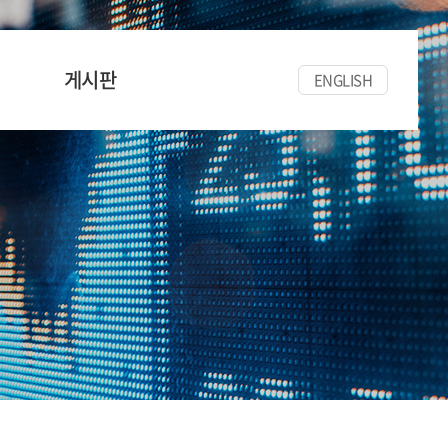
게시판
ENGLISH
공지사항
세미나/워크숍
한양경금뉴스
자료실