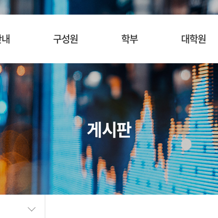
안내
구성원
학부
대학원
사말
교수
입학안내
입학안내
혁
명예교수
교육목표
교육목표
소개
겸임/초빙교수
교육과정
교육과정
게시판
시는길
행정팀 직원
관심과목검색
관심과목검색
장학안내
장학제도
SURF
BK21
학생활동