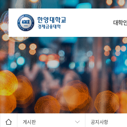
대학
학장 인
연
공간
찾아오
게시판
공지사항