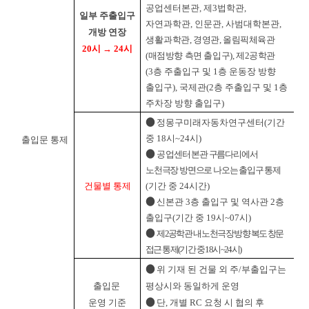
공업센터본관, 제3법학관,
일부 주출입구
자연과학관, 인문관, 사범대학본관,
개방 연장
생활
과학관, 경영관, 올림픽체육관
20시 → 24시
(매점방향 측면 출입구), 제2공학관
(3층 주출입구 및 1층 운동장 방향
출입구), 국제관(2층 주출입구 및 1층
주차장 방향 출입구)
●
정몽구미래자동차연구센터(기간
중 18시~24시)
출입문 통제
●
공
업센터 본관 구름다리에서
노천극장 방면으로 나오는 출입구 통제
건물별 통제
(기간 중 24시간)
●
신본관 3층 출입구 및 역사관 2층
출입구(기간 중 19시~07시)
●
제2공학관 내 노천극장 방향 복도 창문
접근 통제(기간 중 18시~24시)
●
위 기재 된 건물 외 주/부출입구는
출입문
평상시와 동일하게 운영
●
운영 기준
단, 개별 RC 요청 시 협의 후