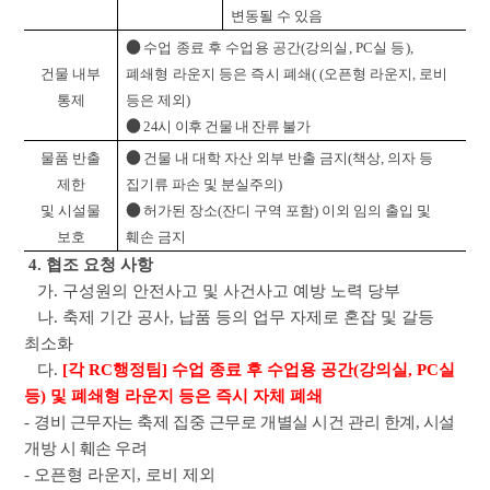
변동될 수 있음
●
수업 종료 후 수업용 공간(강의실, PC실 등),
건물 내부
폐쇄형 라운지 등은 즉시 폐쇄
( (오픈형 라운지, 로비
통제
등은 제외)
●
24시 이후 건물 내 잔류 불가
●
물품 반출
건물 내 대학 자산 외부 반출 금지(책상, 의자 등
제한
집기류 파손 및 분실주의)
●
및 시설물
허가된 장소(잔디 구역 포함) 이외 임의 출입 및
보호
훼손 금지
4. 협조 요청 사항
가. 구성원의 안전사고 및 사건사고 예방 노력 당부
나. 축제 기간 공사, 납품 등의 업무 자제로 혼잡 및 갈등
최소화
다.
[각 RC행정팀] 수업 종료 후 수업용 공간(강의실, PC실
등) 및 폐쇄형 라운지 등은 즉시 자체 폐쇄
-
경비 근무자는 축제 집중 근무로 개별실 시건 관리 한계, 시설
개방 시 훼손 우려
- 오픈형 라운지, 로비 제외