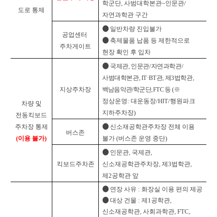
학군단, 사범대학본관~인문관/
도로 통제
자연과학관 구간
●
일반차량 진입불가
공업센터
●
축제물품 납품 등 제한적으로
주차게이트
현장 확인 후 입차
●
국제관, 인문관/자연과학관/
사범대학본관, IT·BT관, 제3법학관,
지상주차장
백남음악관/학군단, FTC
등
(※
정상운영: 대운동장/HIT/행원파크
차량 및
지하주차장)
전동킥보드
●
주차장 통제
신소재공학관주차장 전체 이용
버스존
(이용 불가)
불가 (버스존 운영 중단)
●
인문관, 국제관,
킥보드주차존
신소재공학관주차장, 제3법학관,
제2공학관 앞
●
연장 사유 : 화장실 이용 편의 제공
●
대상 건물 : 제1공학관,
신소재공학관, 사회과학관, FTC,