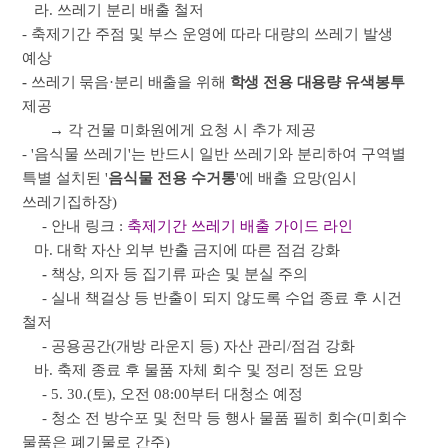
라. 쓰레기 분리 배출 철저
- 축제기간 주점 및 부스 운영에 따라 대량의 쓰레기 발생
예상
-
쓰레기 묶음·분리 배출을 위해
학생 전용 대용량 유색봉투
제공
→ 각 건물
미화원에게 요청 시 추가 제공
- '음식물 쓰레기'는 반드시 일반 쓰레기와 분리하여 구역별
특별 설치된 '
음식물 전용 수거통
'에 배출 요망(임시
쓰레기집하장)
- 안내 링크 :
축제기간 쓰레기 배출 가이드 라인
마. 대학 자산 외부 반출 금지에 따른 점검 강화
-
책상, 의자 등 집기류 파손 및 분실 주의
- 실내 책걸상 등 반출이 되지 않도록 수업 종료 후 시건
철저
- 공용공간(개방 라운지 등) 자산 관리/점검 강화
바. 축제 종료 후 물품 자체 회수 및 정리 정돈 요망
- 5. 30.(토), 오전 08:00부터 대청소 예정
- 청소 전 방수포 및 천막 등 행사 물품 필히 회수(미회수
물품은 폐기물로 간주)