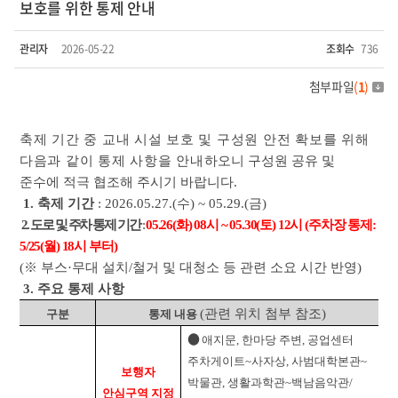
보호를 위한 통제 안내
관리자
2026-05-22
조회수
736
첨부파일
(
1
)
축제 기간 중 교내 시설 보호 및 구성원 안전 확보를 위해
다음과 같이 통제 사항을 안내
하오
니 구성원 공유 및
준수에 적극 협조해 주시기 바랍니다.
1. 축제 기간
: 2026.05.27.(수) ~ 05.29.(금)
2. 도로 및 주차 통제 기간
:
05.26(화) 08시 ~ 05.30(토) 12시 (주차장 통제:
5/25(월) 18시 부터)
(※ 부스·무대 설치/철거 및 대청소 등 관련 소요 시간 반영)
3. 주요 통제 사항
(관련 위치 첨부 참조)
구분
통제 내용
●
애지문, 한마당 주변, 공업센터
주차게이트~사자상, 사범대학본관~
보행자
박물관, 생활과학관~백남음악관/
안심구역 지정