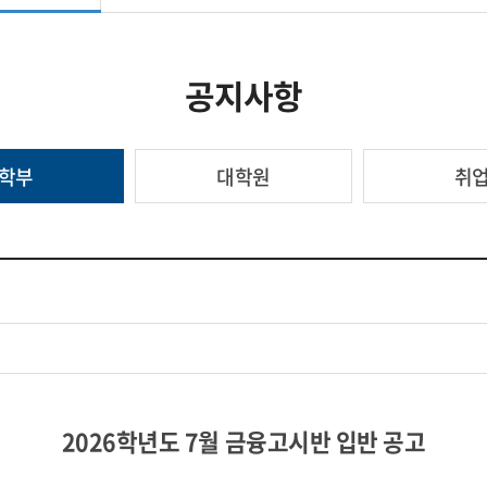
공지사항
학부
대학원
취
2026
학년도
7
월 금융고시반 입반 공고