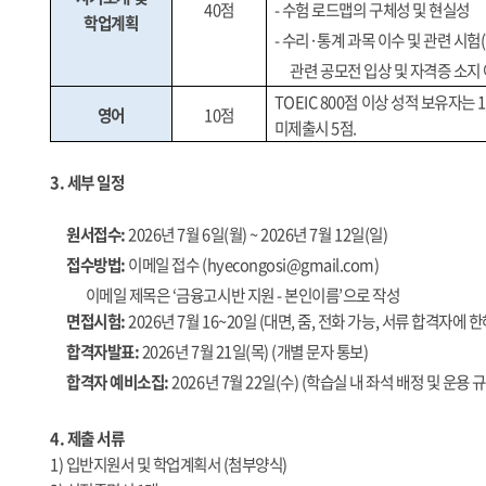
40
점
-
수험 로드맵의 구체성 및 현실성
학업계획
-
수리
·
통계 과목 이수 및 관련 시험
(
관련 공모전 입상 및 자격증 소지 
TOEIC 800
점 이상 성적 보유자는
1
영어
10
점
미제출시
5
점
.
3.
세부 일정
원서접수
:
2026
년
7
월
6
일
(
월
) ~ 2026
년
7
월
12
일
(
일
)
접수방법
:
이메일 접수
(hyecongosi@gmail.com)
이메일 제목은
‘
금융고시반 지원
-
본인이름
’
으로 작성
면접시험
:
2026
년
7
월
16~20
일
(
대면
,
줌
,
전화 가능
,
서류 합격자에 한
합격자발표
:
2026
년
7
월
21
일
(
목
) (
개별 문자 통보
)
합격자 예비소집
:
2026
년
7
월
22
일
(
수
) (
학습실 내 좌석 배정 및 운용 
4.
제출 서류
1)
입반지원서 및 학업계획서
(
첨부양식
)