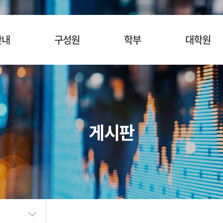
안내
구성원
학부
대학원
사말
교수
입학안내
입학안내
혁
명예교수
교육목표
교육목표
소개
겸임/초빙교수
교육과정
교육과정
게시판
시는길
행정팀 직원
관심과목검색
관심과목검색
장학안내
장학제도
SURF
BK21
학생활동