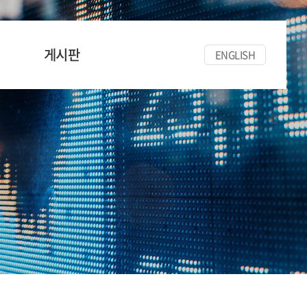
게시판
ENGLISH
공지사항
세미나/워크숍
한양경금뉴스
자료실