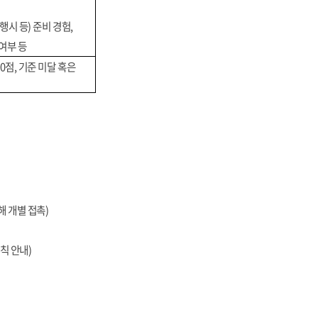
행시 등
)
준비 경험
,
여부 등
0
점
,
기준 미달 혹은
해 개별 접촉
)
규칙 안내
)