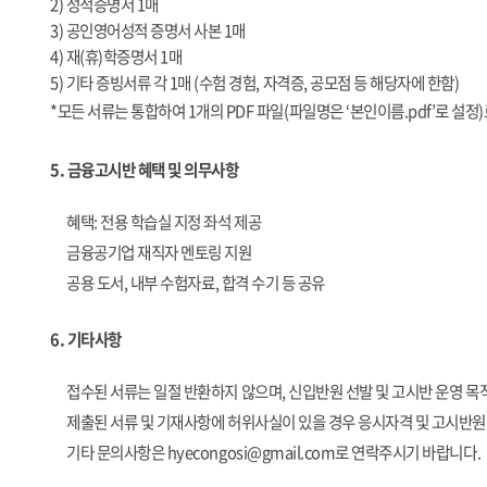
2)
성적증명서
1
매
3)
공인영어성적 증명서 사본
1
매
4)
재
(
휴
)
학증명서
1
매
5)
기타 증빙서류 각
1
매
(
수험 경험
,
자격증
,
공모점 등 해당자에 한함
)
*
모든 서류는 통합하여
1
개의
PDF
파일
(
파일명은 ‘본인이름
.pdf
’로 설정
)
5.
금융고시반 혜택 및 의무사항
혜택
:
전용 학습실 지정 좌석 제공
금융공기업 재직자 멘토링 지원
공용 도서
,
내부 수험자료
,
합격 수기 등 공유
6.
기타사항
접수된 서류는 일절 반환하지 않으며
,
신입반원 선발 및 고시반 운영 목
제출된 서류 및 기재사항에 허위사실이 있을 경우 응시자격 및 고시반
기타 문의사항은
hyecongosi@gmail.com
로 연락주시기 바랍니다
.