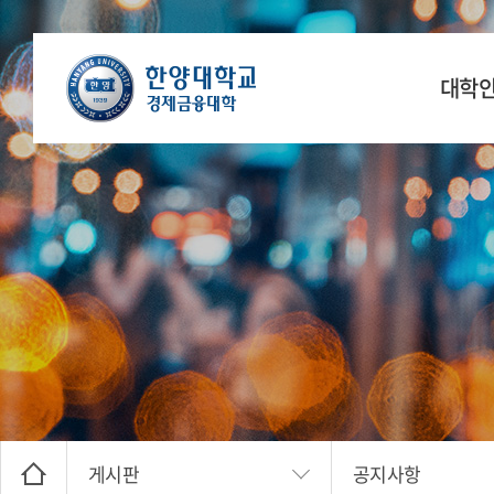
대학
학장 인
연
공간
찾아오
게시판
공지사항