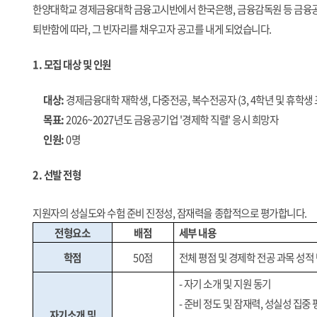
한양대학교 경제금융대학 금융고시반에서 한국은행
,
금융감독원 등 금융공
퇴반함에 따라
,
그 빈자리를 채우고자 공고를 내게 되었습니다
.
1.
모집 대상 및 인원
대상
:
경제금융대학 재학생
,
다중전공
,
복수전공자
(3, 4
학년 및 휴학생
목표
:
2026~2027
년도 금융공기업
'
경제학 직렬
'
응시 희망자
인원
:
0
명
2.
선발 전형
지원자의 성실도와 수험 준비 진정성
,
잠재력을 종합적으로 평가합니다
.
전형요소
배점
세부 내용
학점
50
점
전체 평점 및 경제학 전공 과목 성적
-
자기 소개 및 지원 동기
-
준비 정도 및 잠재력
,
성실성 집중 
자기소개 및