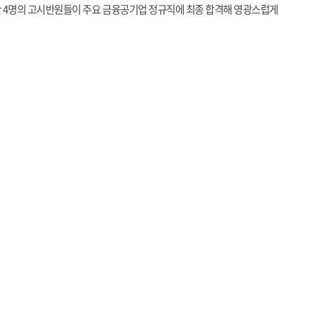
만
4
명의 고시반원들이 주요 금융공기업 정규직에 최종 합격해 영광스럽게