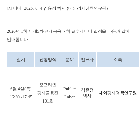
김윤정 박사
(
대외경제정책연구원
)
[
세미나
] 2026. 6. 4
2026
년
1
학기 제
5
차 경제금융대학 교수세미나 일정을 다음과 같이
안내합니다
.
일시
진행방식
분야
발표자
소속
오프라인
6
월
4
일
(
목
)
Public/
김윤정
경제금융관
대외경제정책연구원
박사
16:30~17:45
Labor
101
호