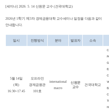
[
세미나
] 2026. 5. 14
신원문 교수
(
건국대학교
)
학기 제
3
2026
년
1
차 경제금융대학 교수세미나 일정을 다음과 같이
안내합니다
.
일시
진행방식
분야
발표자
소속
C
P
G
E
C
5
월
14
일
오프라인
international
Vo
신원문
(
목
)
경제금융관
건국대학교
교수
macro
E
16:30~17:45
101
호
C
T
H