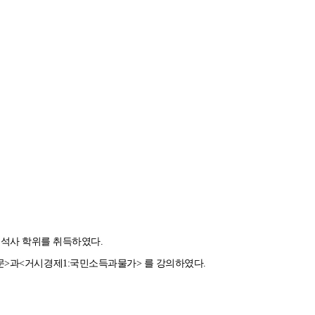
 석사 학위를 취득하였다
.
문
>과<
거시경제
1:국민소득과물가> 를
강의하였다.