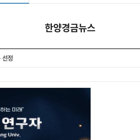
한양경금뉴스
문 선정