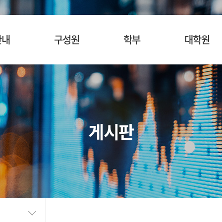
안내
구성원
학부
대학원
사말
교수
입학안내
입학안내
혁
명예교수
교육목표
교육목표
소개
겸임/초빙교수
교육과정
교육과정
게시판
시는길
행정팀 직원
관심과목검색
관심과목검색
장학안내
장학제도
SURF
BK21
학생활동