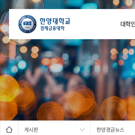
대학
학장 인
연
공간
찾아오
게시판
한양경금뉴스