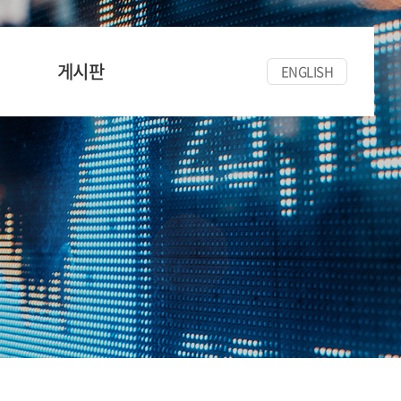
게시판
ENGLISH
공지사항
세미나/워크숍
한양경금뉴스
자료실