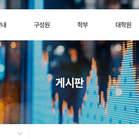
안내
구성원
학부
대학원
사말
교수
입학안내
입학안내
혁
명예교수
교육목표
교육목표
소개
겸임/초빙교수
교육과정
교육과정
게시판
시는길
행정팀 직원
관심과목검색
관심과목검색
장학안내
장학제도
SURF
BK21
학생활동