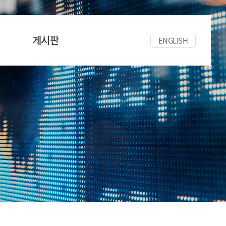
게시판
ENGLISH
공지사항
세미나/워크숍
한양경금뉴스
자료실