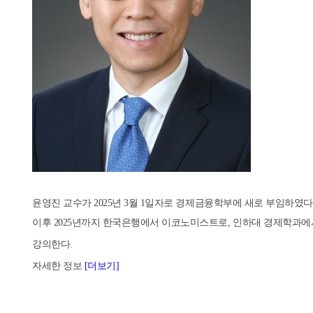
윤영진 교수가
2025
년
3
월
1
일자로 경제금융학부에 새로 부임하였다
이후
2025
년까지
한국은행에서 이코노미스트로, 인하대 경제학과
에
강의한다.
자세한 정보
[더보기]