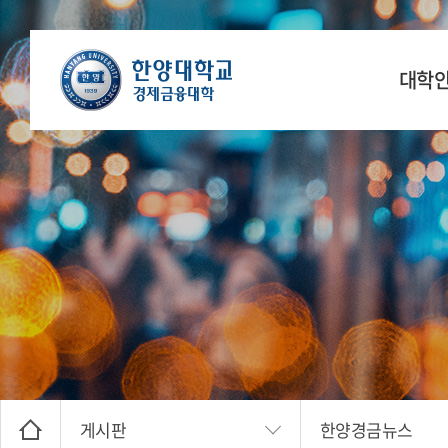
대학
학장 인
연
공간
찾아오
게시판
한양경금뉴스