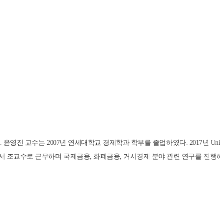
. 윤영진
교수는
2007
년 연세대학교 경제학과 학부를 졸업하였다
. 2017
년
Uni
서 조교수로 근
무하며 국제금융, 화폐금융,
거시경제 분야 관련 연구를 진행