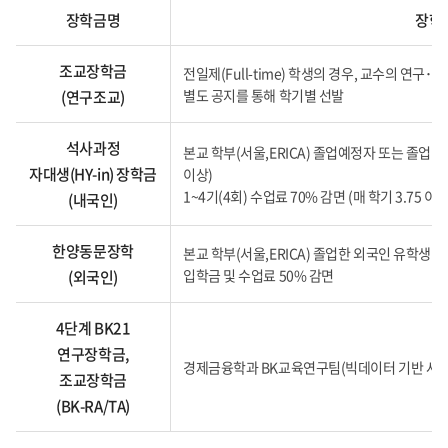
장학금명
장학
조교장학금
전일제(Full-time) 학생의 경우, 교수의 연구･
별도 공지를 통해 학기별 선발
(연구조교)
석사과정
본교 학부(서울,ERICA) 졸업예정자 또는 졸업일로
자대생(HY-in) 장학금
이상)
1~4기(4회) 수업료 70% 감면 (매 학기 3.75 이
(내국인)
한양동문장학
본교 학부(서울,ERICA) 졸업한 외국인 유학생
입학금 및 수업료 50% 감면
(외국인)
4단계 BK21
연구장학금,
경제금융학과 BK교육연구팀(빅데이터 기반 사
조교장학금
(BK-RA/TA)