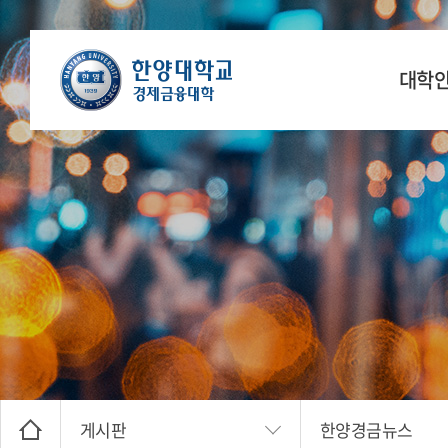
대학
학장 인
연
공간
찾아오
게시판
한양경금뉴스