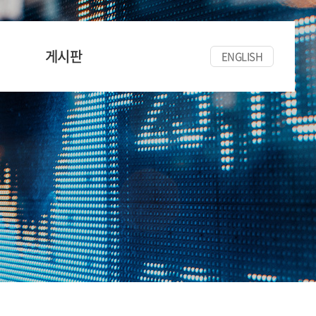
게시판
ENGLISH
공지사항
세미나/워크숍
한양경금뉴스
자료실