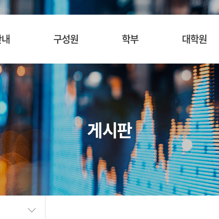
안내
구성원
학부
대학원
사말
교수
입학안내
입학안내
혁
명예교수
교육목표
교육목표
소개
겸임/초빙교수
교육과정
교육과정
게시판
시는길
행정팀 직원
관심과목검색
관심과목검색
장학안내
장학제도
SURF
BK21
학생활동