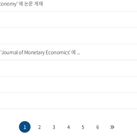
Economy' 에 논문 게재
l of Monetary Economics' 에 ...
1
2
3
4
5
6