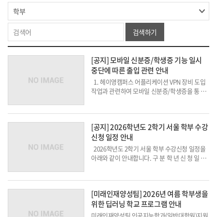
검색하기
[공지] 모바일 신분증/학생증 기능 일시
중단에 따른 출입 관련 안내
1. 헤이영캠퍼스 어플리케이션 VPN 장비 도입
작업과 관련하여 모바일 신분증/학생증을 통 한
출입권한 인증이 일시 중단예정입니다. 2. 이에
따라 출입권한 인증 변경 방법을 안내하오니 대
상자는 사전에 아래와 같은 사항을 조 치하여 주
[공지] 2026학년도 2학기 서울 학부 수강
시고 당...
신청 일정 안내
2026학년도 2학기 서울 학부 수강신청 일정을
아래와 같이 안내합니다. 구 분 학 년 신 청 일 자
비 고 개 강 전 학년별 교환학생 &...
[미래인재양성팀] 2026년 여름 학부생을
위한 딥러닝 학교 프로그램 안내
미래인재양성팀 인공지능학과(일반대학원)지원