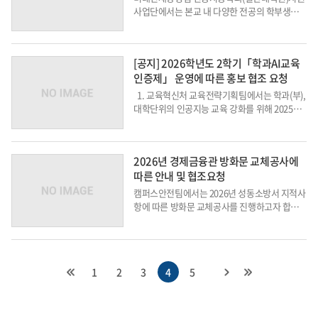
사업단에서는 본교 내 다양한 전공의 학부생들
에게 인공지능의 기본 개념 및 활용을 위한 교육
을 제공하는 프로그램을 운영하고 있습니다. 이
에 보다 많은 학생들이 참여할 수 있도록 본 프로
[공지] 2026학년도 2학기「학과AI교육
그램의 홍보를 위한 협조를 아래와 같...
인증제」 운영에 따른 홍보 협조 요청
1. 교육혁신처 교육전략기획팀에서는 학과(부),
대학단위의 인공지능 교육 강화를 위해 2025학
년도 2학기부터 「학과AI교육인증제」를 운영
하고 있습니다. 2. 이에 학부(과)에서는 재학생
이 제도에 대해 이해하고 참여할 수 있도록 아래
2026년 경제금융관 방화문 교체공사에
전자 안...
따른 안내 및 협조요청
캠퍼스안전팀에서는 2026년 성동소방서 지적사
항에 따른 방화문 교체공사를 진행하고자 합니
다. 이에 따라 보수공사 일정에 대한 안내와 협조
를 요청드립니다.1. 근거 : 「소방시설 설치 및
관리에 관한 법률」 가. 제22조(소방시설등의
자체점검) 나. 제23조(소방...
1
2
3
4
5