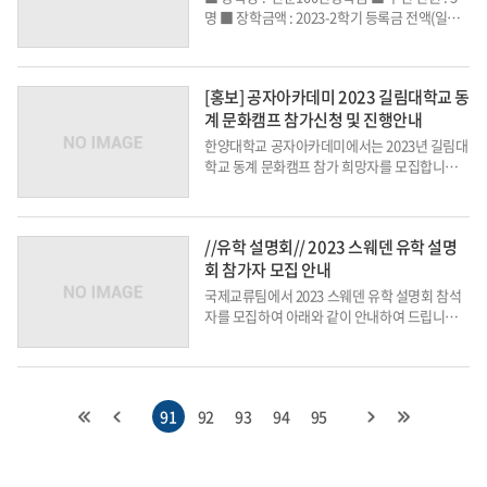
명 ■ 장학금액 : 2023-2학기 등록금 전액(일회
성)■ 선발대상: 재학생(3~4학년) 중 우수학생으
로 각 단과대학 자체선발기준에 따라 추천(인문1
00년 선발 이력 있는 자 제외) ...
[홍보] 공자아카데미 2023 길림대학교 동
계 문화캠프 참가신청 및 진행안내
한양대학교 공자아카데미에서는 2023년 길림대
학교 동계 문화캠프 참가 희망자를 모집합니다.
1. 참가자격 가. 중국 국적을 가지고 있지 않은
자 나. 신체적 심리적 결격사유가 없는 자 다. 만
18-30세에 해당하는 자 라. HSK 2급 이상의 자
//유학 설명회// 2023 스웨덴 유학 설명
격증을 보유한 자 ...
회 참가자 모집 안내
국제교류팀에서 2023 스웨덴 유학 설명회 참석
자를 모집하여 아래와 같이 안내하여 드립니
다. 기간 내 신청하여 주시기 바랍니다.1. 신청마
감일: 2023.11.17.(금) 정오(* 신청기간 엄수)2.
신청방법: 온라인 폼 제출 (링크: 스웨덴 유학 설
명회 신청 링크)* 자세한 내용은 국...
91
92
93
94
95