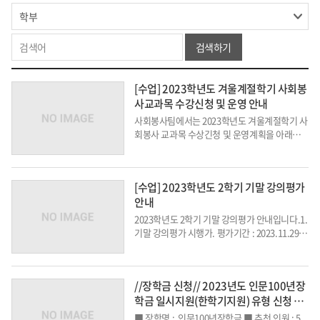
검색하기
[수업] 2023학년도 겨울계절학기 사회봉
사교과목 수강신청 및 운영 안내
사회봉사팀에서는 2023학년도 겨울계절학기 사
회봉사 교과목 수상긴청 및 운영계획을 아래와
같이 안내합니다.1. 수강신청 및 운영 안내구 분
내 용과목명사회봉사(GEN4079, 핵심교양/일반
영역)수강신청 기간(정정·취소 포함)2023.12.0
[수업] 2023학년도 2학기 기말 강의평가
4.(월),10:00 부터 ~ 2023.12.08.(금),17:00 까지
안내
※ 일반...
2023학년도 2학기 기말 강의평가 안내입니다.1.
기말 강의평가 시행가. 평가기간 : 2023.11.29
(수) 13:00 ~ 2023.12.28(목) 23:59나. 참여대상
: 학부 및 대학원 수강생 전원다. 대상강좌 : 2023
학년도 2학기 개설과목 전체 (과목별 7...
//장학금 신청// 2023년도 인문100년장
학금 일시지원(한학기지원) 유형 신청 안
내
■ 장학명 : 인문100년장학금 ■ 추천 인원 : 5